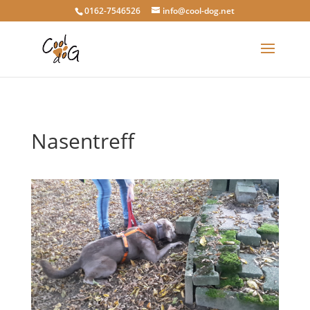
0162-7546526
info@cool-dog.net
Nasentreff