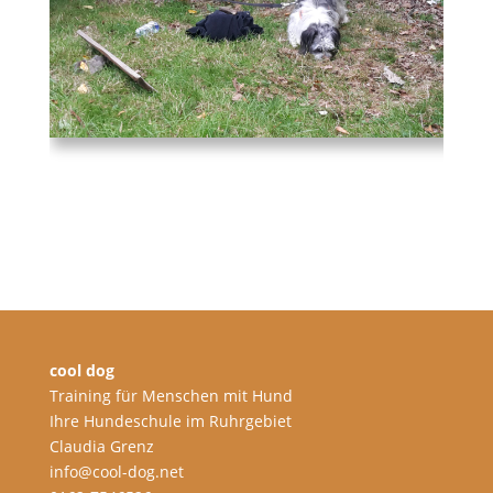
cool dog
Training für Menschen mit Hund
Ihre Hundeschule im Ruhrgebiet
Claudia Grenz
info@cool-dog.net